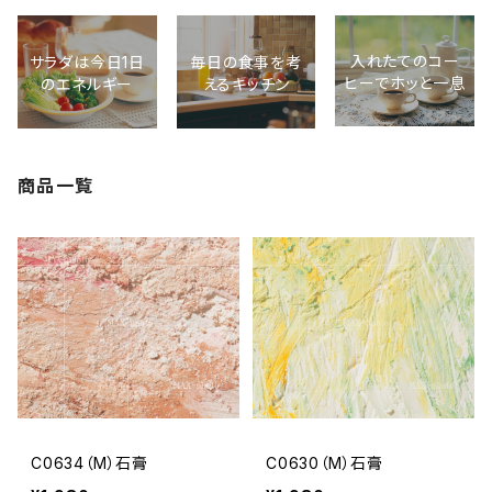
入れたてのコー
サラダは今日1日
毎日の食事を考
ヒーでホッと一息
のエネルギー
えるキッチン
商品一覧
C0634（M）石膏
C0630（M）石膏