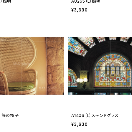
L）照明
A0265（L）照明
¥3,630
（L）籐の椅子
A1406（L）ステンドグラス
¥3,630