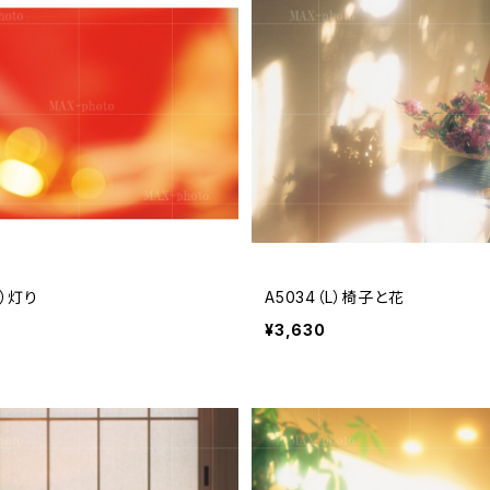
L）灯り
A5034（L）椅子と花
¥3,630