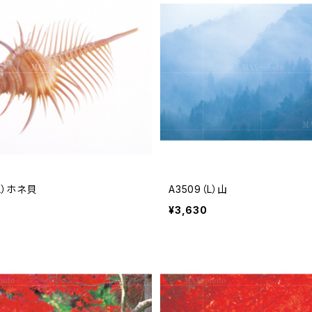
（L）ホネ貝
A3509（L）山
¥3,630