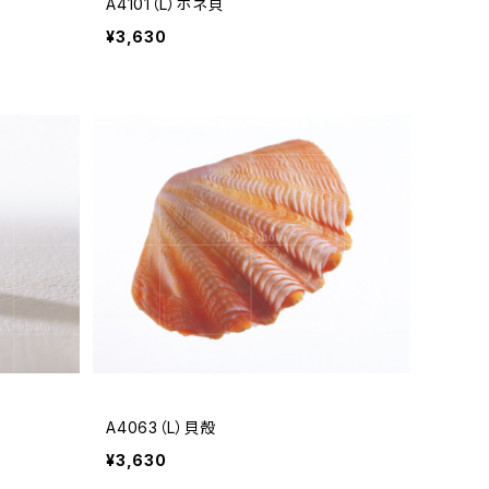
A4101（L）ホネ貝
¥3,630
A4063（L）貝殻
¥3,630