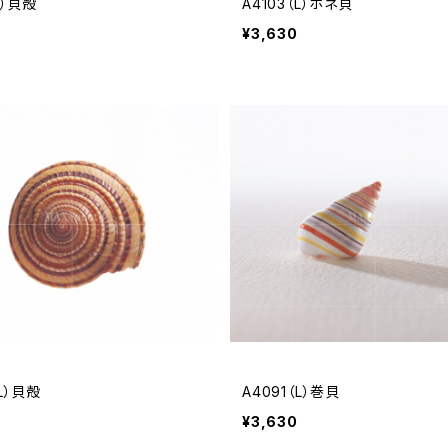
L）貝殻
A4103（L）ホネ貝
¥3,630
（L）貝殻
A4091（L）巻貝
¥3,630