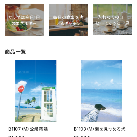
入れたてのコー
サラダは今日1日
毎日の食事を考
ヒーでホッと一息
のエネルギー
えるキッチン
商品一覧
B1107（M）公衆電話
B1103（M）海を見つめる犬