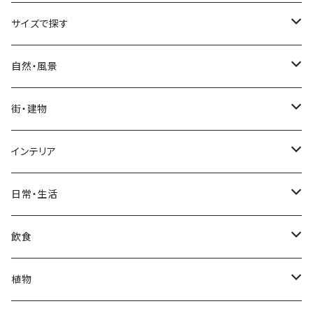
サイズで探す
Sサイズ
自然・風景
自然・風景
Mサイズ
名所・観光地
街・建物
街・建物
自然・風景
日本
Lサイズ
夜景・夕景・朝焼け
名所・観光地
インテリア
インテリア
街・建物
フランス（パリ）
自然・風景
イタリア
XLサイズ
木・山・森・草原
夜景・夕景
ホテル
日常・生活
日常・生活
インテリア
ギリシャ
街・建物
フランス
自然・風景
紅葉
壁
インテリア・家具
住宅
飲食
飲食
日常・生活
ハワイ
インテリア
ギリシャ
街・建物
部屋・和室
空・雲
ビル・ホテル・城
照明・ライト
食器・調理器具
飲み物
植物
植物
飲食
サイパン
日常・生活
ハワイ