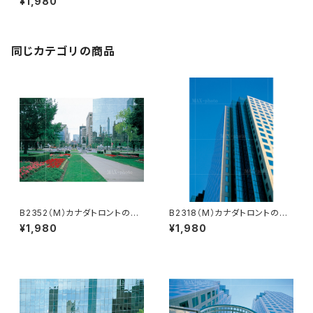
¥1,980
同じカテゴリの商品
B2352（M）カナダトロントの公
B2318（M）カナダトロントのビ
園
ル
¥1,980
¥1,980