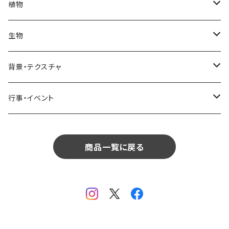
街・建物
部屋・和室
空・雲
ビル・ホテル・城
照明・ライト
食器・調理器具
飲み物
植物
植物
飲食
サイパン
日常・生活
ハワイ
インテリア
リビング
コーヒー・紅茶
海・川・湖・プール
窓・ガラス
ドア・窓・看板
テーブルセッティング
料理・食べ物
花
生物
生物
植物
モルディブ
飲食
サイパン
日常・生活
ダイニング
ビール
桜・梅
貝殻・砂
乗り物
雑貨・日用品
食材・調味料
葉
人物
背景・テクスチャ
背景・テクスチャ
生物
サンタモニカ
植物
ロサンゼルス
飲食
キッチン
カクテル・水割り
バラ
新芽
乗り物
道路・線路
音楽・楽器
野菜
草
鳥
布・生地
行事・イベント
行事・イベント
背景・テクスチャ
ニューヨーク
生物
ニューヨーク
植物
バスルーム
ワイン・シャンパン
ユリ
桜の葉
ファッション
果物
花束
犬・猫
紙・和紙
お正月
行事・イベント
サンフランシスコ
背景・テクスチャ
オーストラリア
生物
商品一覧に戻る
ベッドルーム
ジュース
ラン
モミジの葉
パン
観葉植物
アート
バレンタイン
ニューカレドニア
行事・イベント
サンフランシスコ
背景・テクスチャ
畳・フローリング
カーネーション
ヤシの葉
デザート・お菓子
フラワーアレンジ
ガラス
母の日
オーストラリア
オランダ
行事・イベント
窓・窓辺
チューリップ
落ち葉
ドライフラワー
レンガ
花火