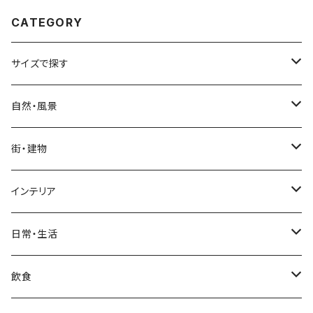
CATEGORY
サイズで探す
Sサイズ
自然・風景
自然・風景
Mサイズ
名所・観光地
街・建物
街・建物
自然・風景
日本
Lサイズ
夜景・夕景・朝焼け
名所・観光地
インテリア
インテリア
街・建物
フランス（パリ）
自然・風景
イタリア
XLサイズ
木・山・森・草原
夜景・夕景
ホテル
日常・生活
日常・生活
インテリア
ギリシャ
街・建物
フランス
自然・風景
紅葉
壁
インテリア・家具
住宅
飲食
飲食
日常・生活
ハワイ
インテリア
ギリシャ