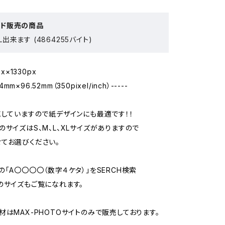
ード販売の商品
出来ます (4864255バイト)
px×1330px
14mm×96.52mm（350pixel/inch）-----
売していますので紙デザインにも最適です！！
のサイズはS、M、L、XLサイズがありますので
てお選びください。
の「A〇〇〇〇（数字４ケタ）」をSERCH検索
のサイズもご覧になれます。
材はMAX-PHOTOサイトのみで販売しております。