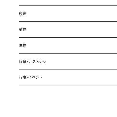
日常・生活
インテリア
ギリシャ
街・建物
フランス
自然・風景
紅葉
壁
インテリア・家具
住宅
飲食
飲食
日常・生活
ハワイ
インテリア
ギリシャ
街・建物
部屋・和室
空・雲
ビル・ホテル・城
照明・ライト
食器・調理器具
飲み物
植物
植物
飲食
サイパン
日常・生活
ハワイ
インテリア
リビング
コーヒー・紅茶
海・川・湖・プール
窓・ガラス
ドア・窓・看板
テーブルセッティング
料理・食べ物
花
生物
生物
植物
モルディブ
飲食
サイパン
日常・生活
ダイニング
ビール
桜・梅
貝殻・砂
乗り物
雑貨・日用品
食材・調味料
葉
人物
背景・テクスチャ
背景・テクスチャ
生物
サンタモニカ
植物
ロサンゼルス
飲食
キッチン
カクテル・水割り
バラ
新芽
乗り物
道路・線路
音楽・楽器
野菜
草
鳥
布・生地
行事・イベント
行事・イベント
背景・テクスチャ
ニューヨーク
生物
ニューヨーク
植物
バスルーム
ワイン・シャンパン
ユリ
桜の葉
ファッション
果物
花束
犬・猫
紙・和紙
お正月
行事・イベント
サンフランシスコ
背景・テクスチャ
オーストラリア
生物
ベッドルーム
ジュース
ラン
モミジの葉
パン
観葉植物
アート
バレンタイン
ニューカレドニア
行事・イベント
サンフランシスコ
背景・テクスチャ