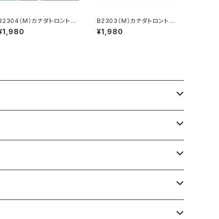
B2304（M）カナダトロントの
B2303（M）カナダトロントの
ビル群
上空
¥1,980
¥1,980