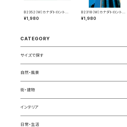
B2352（M）カナダトロントの
B2318（M）カナダトロントの
公園
ビル
¥1,980
¥1,980
CATEGORY
サイズで探す
Sサイズ
自然・風景
自然・風景
Mサイズ
名所・観光地
街・建物
街・建物
自然・風景
日本
Lサイズ
夜景・夕景・朝焼け
名所・観光地
インテリア
インテリア
街・建物
フランス（パリ）
自然・風景
イタリア
XLサイズ
木・山・森・草原
夜景・夕景
ホテル
日常・生活