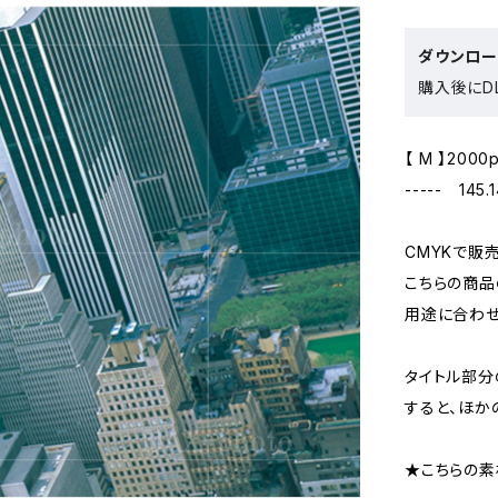
ダウンロ
購入後にDL
【 M 】2000
----- 145.
CMYKで販
こちらの商品
用途に合わせ
タイトル部分
すると、ほか
★こちらの素