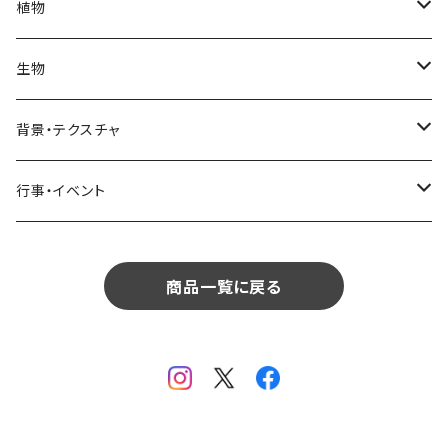
部屋・和室
空・雲
ビル・ホテル・城
照明・ライト
食器・調理器具
飲み物
植物
植物
飲食
サイパン
日常・生活
ハワイ
インテリア
リビング
コーヒー・紅茶
海・川・湖・プール
窓・ガラス
ドア・窓・看板
テーブルセッティング
料理・食べ物
花
生物
生物
植物
モルディブ
飲食
サイパン
日常・生活
ダイニング
ビール
桜・梅
貝殻・砂
乗り物
雑貨・日用品
食材・調味料
葉
人物
背景・テクスチャ
背景・テクスチャ
生物
サンタモニカ
植物
ロサンゼルス
飲食
キッチン
カクテル・水割り
バラ
新芽
乗り物
道路・線路
音楽・楽器
野菜
草
鳥
布・生地
行事・イベント
行事・イベント
背景・テクスチャ
ニューヨーク
生物
ニューヨーク
植物
バスルーム
ワイン・シャンパン
ユリ
桜の葉
ファッション
果物
花束
犬・猫
紙・和紙
お正月
行事・イベント
サンフランシスコ
背景・テクスチャ
オーストラリア
生物
商品一覧に戻る
ベッドルーム
ジュース
ラン
モミジの葉
パン
観葉植物
アート
バレンタイン
ニューカレドニア
行事・イベント
サンフランシスコ
背景・テクスチャ
畳・フローリング
カーネーション
ヤシの葉
デザート・お菓子
フラワーアレンジ
ガラス
母の日
オーストラリア
オランダ
行事・イベント
窓・窓辺
チューリップ
落ち葉
ドライフラワー
レンガ
花火
イタリア