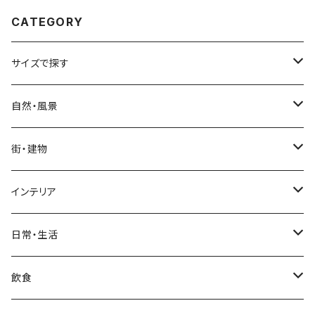
CATEGORY
サイズで探す
Sサイズ
自然・風景
自然・風景
Mサイズ
名所・観光地
街・建物
街・建物
自然・風景
日本
Lサイズ
夜景・夕景・朝焼け
名所・観光地
インテリア
インテリア
街・建物
フランス（パリ）
自然・風景
イタリア
XLサイズ
木・山・森・草原
夜景・夕景
ホテル
日常・生活
日常・生活
インテリア
ギリシャ
街・建物
フランス
自然・風景
紅葉
壁
インテリア・家具
住宅
飲食
飲食
日常・生活
ハワイ
インテリア
ギリシャ
街・建物