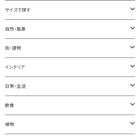
サイズで探す
Sサイズ
自然・風景
自然・風景
Mサイズ
名所・観光地
街・建物
街・建物
自然・風景
日本
Lサイズ
夜景・夕景・朝焼け
名所・観光地
インテリア
インテリア
街・建物
フランス（パリ）
自然・風景
イタリア
XLサイズ
木・山・森・草原
夜景・夕景
ホテル
日常・生活
日常・生活
インテリア
ギリシャ
街・建物
フランス
自然・風景
紅葉
壁
インテリア・家具
住宅
飲食
飲食
日常・生活
ハワイ
インテリア
ギリシャ
街・建物
部屋・和室
空・雲
ビル・ホテル・城
照明・ライト
食器・調理器具
飲み物
植物
植物
飲食
サイパン
日常・生活
ハワイ
インテリア