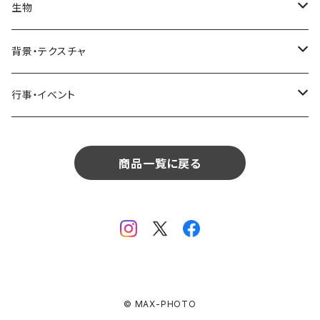
リビング
コーヒー・紅茶
海・川・湖・プール
窓・ガラス
ドア・窓・看板
テーブルセッティング
料理・食べ物
花
生物
生物
植物
モルディブ
飲食
サイパン
日常・生活
ダイニング
ビール
桜・梅
貝殻・砂
乗り物
雑貨・日用品
食材・調味料
葉
人物
背景・テクスチャ
背景・テクスチャ
生物
サンタモニカ
植物
ロサンゼルス
飲食
キッチン
カクテル・水割り
バラ
新芽
乗り物
道路・線路
音楽・楽器
野菜
草
鳥
布・生地
行事・イベント
行事・イベント
背景・テクスチャ
ニューヨーク
生物
ニューヨーク
植物
バスルーム
ワイン・シャンパン
ユリ
桜の葉
ファッション
果物
花束
犬・猫
紙・和紙
お正月
行事・イベント
サンフランシスコ
背景・テクスチャ
オーストラリア
生物
商品一覧に戻る
ベッドルーム
ジュース
ラン
モミジの葉
パン
観葉植物
アート
バレンタイン
ニューカレドニア
行事・イベント
サンフランシスコ
背景・テクスチャ
畳・フローリング
カーネーション
ヤシの葉
デザート・お菓子
フラワーアレンジ
ガラス
母の日
オーストラリア
オランダ
行事・イベント
窓・窓辺
チューリップ
落ち葉
ドライフラワー
レンガ
花火
イタリア
ドイツ
テラス・庭
ガーベラ
© MAX-PHOTO
火
クリスマス
オランダ