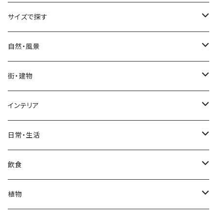
サイズで探す
Sサイズ
自然・風景
自然・風景
Mサイズ
名所・観光地
街・建物
街・建物
自然・風景
日本
Lサイズ
夜景・夕景・朝焼け
名所・観光地
インテリア
インテリア
街・建物
フランス（パリ）
自然・風景
イタリア
XLサイズ
木・山・森・草原
夜景・夕景
ホテル
日常・生活
日常・生活
インテリア
ギリシャ
街・建物
フランス
自然・風景
紅葉
壁
インテリア・家具
住宅
飲食
飲食
日常・生活
ハワイ
インテリア
ギリシャ
街・建物
部屋・和室
空・雲
ビル・ホテル・城
照明・ライト
食器・調理器具
飲み物
植物
植物
飲食
サイパン
日常・生活
ハワイ