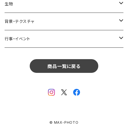
インテリア
リビング
コーヒー・紅茶
海・川・湖・プール
窓・ガラス
ドア・窓・看板
テーブルセッティング
料理・食べ物
花
生物
生物
植物
モルディブ
飲食
サイパン
日常・生活
ダイニング
ビール
桜・梅
貝殻・砂
乗り物
雑貨・日用品
食材・調味料
葉
人物
背景・テクスチャ
背景・テクスチャ
生物
サンタモニカ
植物
ロサンゼルス
飲食
キッチン
カクテル・水割り
バラ
新芽
乗り物
道路・線路
音楽・楽器
野菜
草
鳥
布・生地
行事・イベント
行事・イベント
背景・テクスチャ
ニューヨーク
生物
ニューヨーク
植物
バスルーム
ワイン・シャンパン
ユリ
桜の葉
ファッション
果物
花束
犬・猫
紙・和紙
お正月
行事・イベント
サンフランシスコ
背景・テクスチャ
オーストラリア
生物
商品一覧に戻る
ベッドルーム
ジュース
ラン
モミジの葉
パン
観葉植物
アート
バレンタイン
ニューカレドニア
行事・イベント
サンフランシスコ
背景・テクスチャ
畳・フローリング
カーネーション
ヤシの葉
デザート・お菓子
フラワーアレンジ
ガラス
母の日
オーストラリア
オランダ
行事・イベント
窓・窓辺
チューリップ
落ち葉
ドライフラワー
レンガ
花火
イタリア
ドイツ
テラス・庭
ガーベラ
© MAX-PHOTO
火
クリスマス