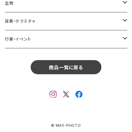
リビング
コーヒー・紅茶
海・川・湖・プール
窓・ガラス
ドア・窓・看板
テーブルセッティング
料理・食べ物
花
生物
生物
植物
モルディブ
飲食
サイパン
日常・生活
ダイニング
ビール
桜・梅
貝殻・砂
乗り物
雑貨・日用品
食材・調味料
葉
人物
背景・テクスチャ
背景・テクスチャ
生物
サンタモニカ
植物
ロサンゼルス
飲食
キッチン
カクテル・水割り
バラ
新芽
乗り物
道路・線路
音楽・楽器
野菜
草
鳥
布・生地
行事・イベント
行事・イベント
背景・テクスチャ
ニューヨーク
生物
ニューヨーク
植物
バスルーム
ワイン・シャンパン
ユリ
桜の葉
ファッション
果物
花束
犬・猫
紙・和紙
お正月
行事・イベント
サンフランシスコ
背景・テクスチャ
オーストラリア
生物
商品一覧に戻る
ベッドルーム
ジュース
ラン
モミジの葉
パン
観葉植物
アート
バレンタイン
ニューカレドニア
行事・イベント
サンフランシスコ
背景・テクスチャ
畳・フローリング
カーネーション
ヤシの葉
デザート・お菓子
フラワーアレンジ
ガラス
母の日
オーストラリア
オランダ
行事・イベント
窓・窓辺
チューリップ
落ち葉
ドライフラワー
レンガ
花火
イタリア
ドイツ
テラス・庭
ガーベラ
© MAX-PHOTO
火
クリスマス
オランダ