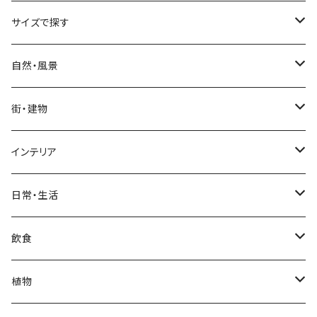
サイズで探す
Sサイズ
自然・風景
自然・風景
Mサイズ
名所・観光地
街・建物
街・建物
自然・風景
日本
Lサイズ
夜景・夕景・朝焼け
名所・観光地
インテリア
インテリア
街・建物
フランス（パリ）
自然・風景
イタリア
XLサイズ
木・山・森・草原
夜景・夕景
ホテル
日常・生活
日常・生活
インテリア
ギリシャ
街・建物
フランス
自然・風景
紅葉
壁
インテリア・家具
住宅
飲食
飲食
日常・生活
ハワイ
インテリア
ギリシャ
街・建物
部屋・和室
空・雲
ビル・ホテル・城
照明・ライト
食器・調理器具
飲み物
植物
植物
飲食
サイパン
日常・生活
ハワイ
インテリア