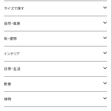
サイズで探す
Sサイズ
自然・風景
自然・風景
Mサイズ
名所・観光地
街・建物
街・建物
自然・風景
日本
Lサイズ
夜景・夕景・朝焼け
名所・観光地
インテリア
インテリア
街・建物
フランス（パリ）
自然・風景
イタリア
XLサイズ
木・山・森・草原
夜景・夕景
ホテル
日常・生活
日常・生活
インテリア
ギリシャ
街・建物
フランス
自然・風景
紅葉
壁
インテリア・家具
住宅
飲食
飲食
日常・生活
ハワイ
インテリア
ギリシャ
街・建物
部屋・和室
空・雲
ビル・ホテル・城
照明・ライト
食器・調理器具
飲み物
植物
植物
飲食
サイパン
日常・生活
ハワイ