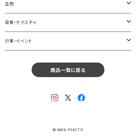
インテリア
リビング
コーヒー・紅茶
海・川・湖・プール
窓・ガラス
ドア・窓・看板
テーブルセッティング
料理・食べ物
花
生物
生物
植物
モルディブ
飲食
サイパン
日常・生活
ダイニング
ビール
桜・梅
貝殻・砂
乗り物
雑貨・日用品
食材・調味料
葉
人物
背景・テクスチャ
背景・テクスチャ
生物
サンタモニカ
植物
ロサンゼルス
飲食
キッチン
カクテル・水割り
バラ
新芽
乗り物
道路・線路
音楽・楽器
野菜
草
鳥
布・生地
行事・イベント
行事・イベント
背景・テクスチャ
ニューヨーク
生物
ニューヨーク
植物
バスルーム
ワイン・シャンパン
ユリ
桜の葉
ファッション
果物
花束
犬・猫
紙・和紙
お正月
行事・イベント
サンフランシスコ
背景・テクスチャ
オーストラリア
生物
商品一覧に戻る
ベッドルーム
ジュース
ラン
モミジの葉
パン
観葉植物
アート
バレンタイン
ニューカレドニア
行事・イベント
サンフランシスコ
背景・テクスチャ
畳・フローリング
カーネーション
ヤシの葉
デザート・お菓子
フラワーアレンジ
ガラス
母の日
オーストラリア
オランダ
行事・イベント
窓・窓辺
チューリップ
落ち葉
ドライフラワー
レンガ
花火
イタリア
ドイツ
テラス・庭
ガーベラ
© MAX-PHOTO
火
クリスマス