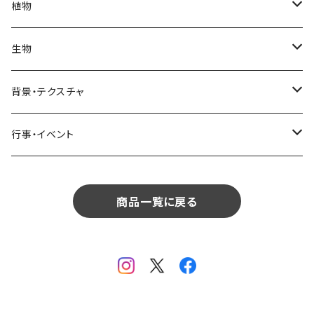
街・建物
部屋・和室
空・雲
ビル・ホテル・城
照明・ライト
食器・調理器具
飲み物
植物
植物
飲食
サイパン
日常・生活
ハワイ
インテリア
リビング
コーヒー・紅茶
海・川・湖・プール
窓・ガラス
ドア・窓・看板
テーブルセッティング
料理・食べ物
花
生物
生物
植物
モルディブ
飲食
サイパン
日常・生活
ダイニング
ビール
桜・梅
貝殻・砂
乗り物
雑貨・日用品
食材・調味料
葉
人物
背景・テクスチャ
背景・テクスチャ
生物
サンタモニカ
植物
ロサンゼルス
飲食
キッチン
カクテル・水割り
バラ
新芽
乗り物
道路・線路
音楽・楽器
野菜
草
鳥
布・生地
行事・イベント
行事・イベント
背景・テクスチャ
ニューヨーク
生物
ニューヨーク
植物
バスルーム
ワイン・シャンパン
ユリ
桜の葉
ファッション
果物
花束
犬・猫
紙・和紙
お正月
行事・イベント
サンフランシスコ
背景・テクスチャ
オーストラリア
生物
商品一覧に戻る
ベッドルーム
ジュース
ラン
モミジの葉
パン
観葉植物
アート
バレンタイン
ニューカレドニア
行事・イベント
サンフランシスコ
背景・テクスチャ
畳・フローリング
カーネーション
ヤシの葉
デザート・お菓子
フラワーアレンジ
ガラス
母の日
オーストラリア
オランダ
行事・イベント
窓・窓辺
チューリップ
落ち葉
ドライフラワー
レンガ
花火