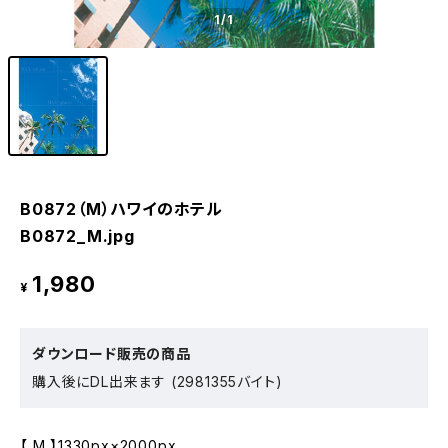
1
/1
B0872（M）ハワイのホテル
B0872_M.jpg
1,980
¥
ダウンロード販売の商品
購入後にDL出来ます (2981355バイト)
【 M 】1330px×2000px