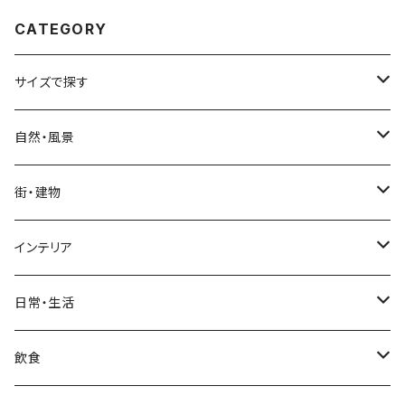
CATEGORY
サイズで探す
Sサイズ
自然・風景
自然・風景
Mサイズ
名所・観光地
街・建物
街・建物
自然・風景
日本
Lサイズ
夜景・夕景・朝焼け
名所・観光地
インテリア
インテリア
街・建物
フランス（パリ）
自然・風景
イタリア
XLサイズ
木・山・森・草原
夜景・夕景
ホテル
日常・生活
日常・生活
インテリア
ギリシャ
街・建物
フランス
自然・風景
紅葉
壁
インテリア・家具
住宅
飲食
飲食
日常・生活
ハワイ
インテリア
ギリシャ