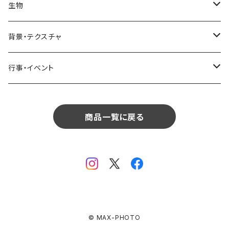
リビング
コーヒー・紅茶
海・川・湖・プール
窓・ガラス
ドア・窓・看板
テーブルセッティング
料理・食べ物
花
生物
生物
植物
モルディブ
飲食
サイパン
日常・生活
ダイニング
ビール
桜・梅
貝殻・砂
乗り物
雑貨・日用品
食材・調味料
葉
人物
背景・テクスチャ
背景・テクスチャ
生物
サンタモニカ
植物
ロサンゼルス
飲食
キッチン
カクテル・水割り
バラ
新芽
乗り物
道路・線路
音楽・楽器
野菜
草
鳥
布・生地
行事・イベント
行事・イベント
背景・テクスチャ
ニューヨーク
生物
ニューヨーク
植物
バスルーム
ワイン・シャンパン
ユリ
桜の葉
ファッション
果物
花束
犬・猫
紙・和紙
お正月
行事・イベント
サンフランシスコ
背景・テクスチャ
オーストラリア
生物
商品一覧に戻る
ベッドルーム
ジュース
ラン
モミジの葉
パン
観葉植物
アート
バレンタイン
ニューカレドニア
行事・イベント
サンフランシスコ
背景・テクスチャ
畳・フローリング
カーネーション
ヤシの葉
デザート・お菓子
フラワーアレンジ
ガラス
母の日
オーストラリア
オランダ
行事・イベント
窓・窓辺
チューリップ
落ち葉
ドライフラワー
レンガ
花火
イタリア
ドイツ
テラス・庭
ガーベラ
© MAX-PHOTO
火
クリスマス
オランダ