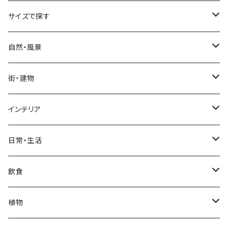
サイズで探す
Sサイズ
自然・風景
自然・風景
Mサイズ
名所・観光地
街・建物
街・建物
自然・風景
日本
Lサイズ
夜景・夕景・朝焼け
名所・観光地
インテリア
インテリア
街・建物
フランス（パリ）
自然・風景
イタリア
XLサイズ
木・山・森・草原
夜景・夕景
ホテル
日常・生活
日常・生活
インテリア
ギリシャ
街・建物
フランス
自然・風景
紅葉
壁
インテリア・家具
住宅
飲食
飲食
日常・生活
ハワイ
インテリア
ギリシャ
街・建物
部屋・和室
空・雲
ビル・ホテル・城
照明・ライト
食器・調理器具
飲み物
植物
植物
飲食
サイパン
日常・生活
ハワイ
インテリア