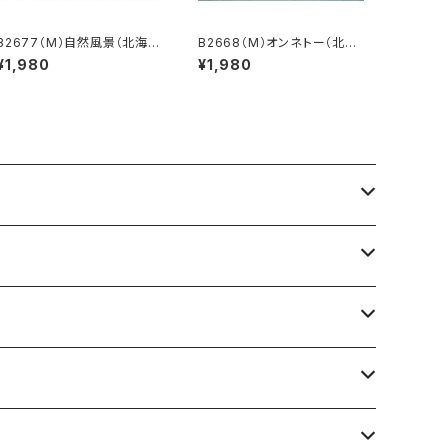
B2677（M）自然風景（北海
B2668（M）オンネトー（北海
道）
道）
¥1,980
¥1,980