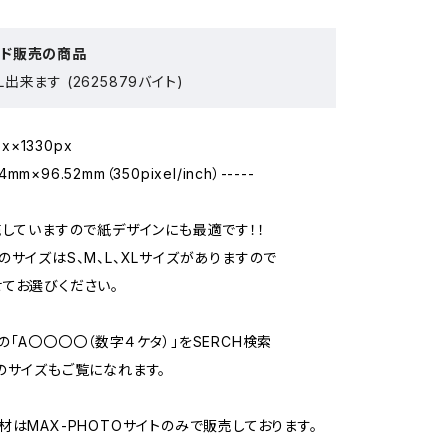
ード販売の商品
出来ます (2625879バイト)
px×1330px
14mm×96.52mm（350pixel/inch）-----
売していますので紙デザインにも最適です！！
のサイズはS、M、L、XLサイズがありますので
てお選びください。
の「A〇〇〇〇（数字４ケタ）」をSERCH検索
のサイズもご覧になれます。
材はMAX-PHOTOサイトのみで販売しております。