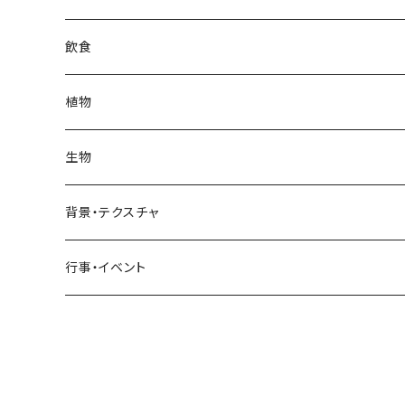
日常・生活
インテリア
ギリシャ
街・建物
フランス
自然・風景
紅葉
壁
インテリア・家具
住宅
飲食
飲食
日常・生活
ハワイ
インテリア
ギリシャ
街・建物
部屋・和室
空・雲
ビル・ホテル・城
照明・ライト
食器・調理器具
飲み物
植物
植物
飲食
サイパン
日常・生活
ハワイ
インテリア
リビング
コーヒー・紅茶
海・川・湖・プール
窓・ガラス
ドア・窓・看板
テーブルセッティング
料理・食べ物
花
生物
生物
植物
モルディブ
飲食
サイパン
日常・生活
ダイニング
ビール
桜・梅
貝殻・砂
乗り物
雑貨・日用品
食材・調味料
葉
人物
背景・テクスチャ
背景・テクスチャ
生物
サンタモニカ
植物
ロサンゼルス
飲食
キッチン
カクテル・水割り
バラ
新芽
乗り物
道路・線路
音楽・楽器
野菜
草
鳥
布・生地
行事・イベント
行事・イベント
背景・テクスチャ
ニューヨーク
生物
ニューヨーク
植物
バスルーム
ワイン・シャンパン
ユリ
桜の葉
ファッション
果物
花束
犬・猫
紙・和紙
お正月
行事・イベント
サンフランシスコ
背景・テクスチャ
オーストラリア
生物
ベッドルーム
ジュース
ラン
モミジの葉
パン
観葉植物
アート
バレンタイン
ニューカレドニア
行事・イベント
サンフランシスコ
背景・テクスチャ