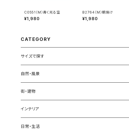
C0551（M）青く光る空
B2764（M）朝焼け
¥1,980
¥1,980
CATEGORY
サイズで探す
Sサイズ
自然・風景
自然・風景
Mサイズ
名所・観光地
街・建物
街・建物
自然・風景
日本
Lサイズ
夜景・夕景・朝焼け
名所・観光地
インテリア
インテリア
街・建物
フランス（パリ）
自然・風景
イタリア
XLサイズ
木・山・森・草原
夜景・夕景
ホテル
日常・生活