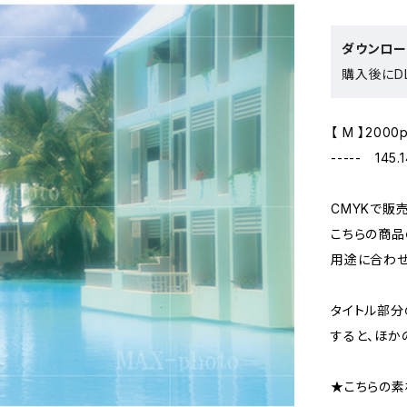
ダウンロ
購入後にDL
【 M 】2000
----- 145.
CMYKで販
こちらの商品
用途に合わせ
タイトル部分
すると、ほか
★こちらの素