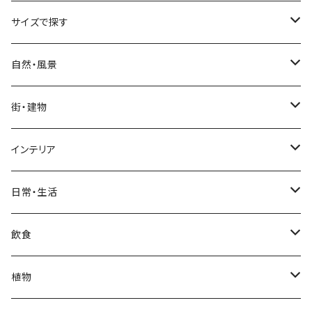
サイズで探す
Sサイズ
自然・風景
自然・風景
Mサイズ
名所・観光地
街・建物
街・建物
自然・風景
日本
Lサイズ
夜景・夕景・朝焼け
名所・観光地
インテリア
インテリア
街・建物
フランス（パリ）
自然・風景
イタリア
XLサイズ
木・山・森・草原
夜景・夕景
ホテル
日常・生活
日常・生活
インテリア
ギリシャ
街・建物
フランス
自然・風景
紅葉
壁
インテリア・家具
住宅
飲食
飲食
日常・生活
ハワイ
インテリア
ギリシャ
街・建物
部屋・和室
空・雲
ビル・ホテル・城
照明・ライト
食器・調理器具
飲み物
植物
植物
飲食
サイパン
日常・生活
ハワイ
インテリア