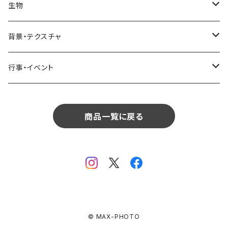
リビング
コーヒー・紅茶
海・川・湖・プール
窓・ガラス
ドア・窓・看板
テーブルセッティング
料理・食べ物
花
生物
生物
植物
モルディブ
飲食
サイパン
日常・生活
ダイニング
ビール
桜・梅
貝殻・砂
乗り物
雑貨・日用品
食材・調味料
葉
人物
背景・テクスチャ
背景・テクスチャ
生物
サンタモニカ
植物
ロサンゼルス
飲食
キッチン
カクテル・水割り
バラ
新芽
乗り物
道路・線路
音楽・楽器
野菜
草
鳥
布・生地
行事・イベント
行事・イベント
背景・テクスチャ
ニューヨーク
生物
ニューヨーク
植物
バスルーム
ワイン・シャンパン
ユリ
桜の葉
ファッション
果物
花束
犬・猫
紙・和紙
お正月
行事・イベント
サンフランシスコ
背景・テクスチャ
オーストラリア
生物
商品一覧に戻る
ベッドルーム
ジュース
ラン
モミジの葉
パン
観葉植物
アート
バレンタイン
ニューカレドニア
行事・イベント
サンフランシスコ
背景・テクスチャ
畳・フローリング
カーネーション
ヤシの葉
デザート・お菓子
フラワーアレンジ
ガラス
母の日
オーストラリア
オランダ
行事・イベント
窓・窓辺
チューリップ
落ち葉
ドライフラワー
レンガ
花火
イタリア
ドイツ
テラス・庭
ガーベラ
© MAX-PHOTO
火
クリスマス
オランダ