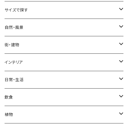
サイズで探す
Sサイズ
自然・風景
自然・風景
Mサイズ
名所・観光地
街・建物
街・建物
自然・風景
日本
Lサイズ
夜景・夕景・朝焼け
名所・観光地
インテリア
インテリア
街・建物
フランス（パリ）
自然・風景
イタリア
XLサイズ
木・山・森・草原
夜景・夕景
ホテル
日常・生活
日常・生活
インテリア
ギリシャ
街・建物
フランス
自然・風景
紅葉
壁
インテリア・家具
住宅
飲食
飲食
日常・生活
ハワイ
インテリア
ギリシャ
街・建物
部屋・和室
空・雲
ビル・ホテル・城
照明・ライト
食器・調理器具
飲み物
植物
植物
飲食
サイパン
日常・生活
ハワイ