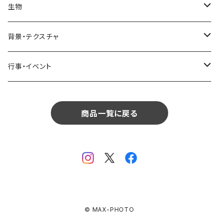
インテリア
リビング
コーヒー・紅茶
海・川・湖・プール
窓・ガラス
ドア・窓・看板
テーブルセッティング
料理・食べ物
花
生物
生物
植物
モルディブ
飲食
サイパン
日常・生活
ダイニング
ビール
桜・梅
貝殻・砂
乗り物
雑貨・日用品
食材・調味料
葉
人物
背景・テクスチャ
背景・テクスチャ
生物
サンタモニカ
植物
ロサンゼルス
飲食
キッチン
カクテル・水割り
バラ
新芽
乗り物
道路・線路
音楽・楽器
野菜
草
鳥
布・生地
行事・イベント
行事・イベント
背景・テクスチャ
ニューヨーク
生物
ニューヨーク
植物
バスルーム
ワイン・シャンパン
ユリ
桜の葉
ファッション
果物
花束
犬・猫
紙・和紙
お正月
行事・イベント
サンフランシスコ
背景・テクスチャ
オーストラリア
生物
商品一覧に戻る
ベッドルーム
ジュース
ラン
モミジの葉
パン
観葉植物
アート
バレンタイン
ニューカレドニア
行事・イベント
サンフランシスコ
背景・テクスチャ
畳・フローリング
カーネーション
ヤシの葉
デザート・お菓子
フラワーアレンジ
ガラス
母の日
オーストラリア
オランダ
行事・イベント
窓・窓辺
チューリップ
落ち葉
ドライフラワー
レンガ
花火
イタリア
ドイツ
テラス・庭
ガーベラ
© MAX-PHOTO
火
クリスマス