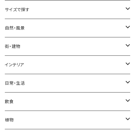
サイズで探す
Sサイズ
自然・風景
自然・風景
Mサイズ
名所・観光地
街・建物
街・建物
自然・風景
日本
Lサイズ
夜景・夕景・朝焼け
名所・観光地
インテリア
インテリア
街・建物
フランス（パリ）
自然・風景
イタリア
XLサイズ
木・山・森・草原
夜景・夕景
ホテル
日常・生活
日常・生活
インテリア
ギリシャ
街・建物
フランス
自然・風景
紅葉
壁
インテリア・家具
住宅
飲食
飲食
日常・生活
ハワイ
インテリア
ギリシャ
街・建物
部屋・和室
空・雲
ビル・ホテル・城
照明・ライト
食器・調理器具
飲み物
植物
植物
飲食
サイパン
日常・生活
ハワイ
インテリア