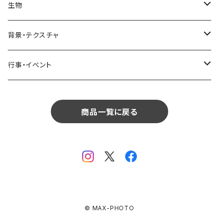
リビング
コーヒー・紅茶
海・川・湖・プール
窓・ガラス
ドア・窓・看板
テーブルセッティング
料理・食べ物
花
生物
生物
植物
モルディブ
飲食
サイパン
日常・生活
ダイニング
ビール
桜・梅
貝殻・砂
乗り物
雑貨・日用品
食材・調味料
葉
人物
背景・テクスチャ
背景・テクスチャ
生物
サンタモニカ
植物
ロサンゼルス
飲食
キッチン
カクテル・水割り
バラ
新芽
乗り物
道路・線路
音楽・楽器
野菜
草
鳥
布・生地
行事・イベント
行事・イベント
背景・テクスチャ
ニューヨーク
生物
ニューヨーク
植物
バスルーム
ワイン・シャンパン
ユリ
桜の葉
ファッション
果物
花束
犬・猫
紙・和紙
お正月
行事・イベント
サンフランシスコ
背景・テクスチャ
オーストラリア
生物
商品一覧に戻る
ベッドルーム
ジュース
ラン
モミジの葉
パン
観葉植物
アート
バレンタイン
ニューカレドニア
行事・イベント
サンフランシスコ
背景・テクスチャ
畳・フローリング
カーネーション
ヤシの葉
デザート・お菓子
フラワーアレンジ
ガラス
母の日
オーストラリア
オランダ
行事・イベント
窓・窓辺
チューリップ
落ち葉
ドライフラワー
レンガ
花火
イタリア
ドイツ
テラス・庭
ガーベラ
© MAX-PHOTO
火
クリスマス
オランダ