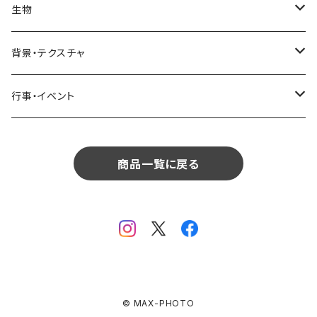
インテリア
リビング
コーヒー・紅茶
海・川・湖・プール
窓・ガラス
ドア・窓・看板
テーブルセッティング
料理・食べ物
花
生物
生物
植物
モルディブ
飲食
サイパン
日常・生活
ダイニング
ビール
桜・梅
貝殻・砂
乗り物
雑貨・日用品
食材・調味料
葉
人物
背景・テクスチャ
背景・テクスチャ
生物
サンタモニカ
植物
ロサンゼルス
飲食
キッチン
カクテル・水割り
バラ
新芽
乗り物
道路・線路
音楽・楽器
野菜
草
鳥
布・生地
行事・イベント
行事・イベント
背景・テクスチャ
ニューヨーク
生物
ニューヨーク
植物
バスルーム
ワイン・シャンパン
ユリ
桜の葉
ファッション
果物
花束
犬・猫
紙・和紙
お正月
行事・イベント
サンフランシスコ
背景・テクスチャ
オーストラリア
生物
商品一覧に戻る
ベッドルーム
ジュース
ラン
モミジの葉
パン
観葉植物
アート
バレンタイン
ニューカレドニア
行事・イベント
サンフランシスコ
背景・テクスチャ
畳・フローリング
カーネーション
ヤシの葉
デザート・お菓子
フラワーアレンジ
ガラス
母の日
オーストラリア
オランダ
行事・イベント
窓・窓辺
チューリップ
落ち葉
ドライフラワー
レンガ
花火
イタリア
ドイツ
テラス・庭
ガーベラ
© MAX-PHOTO
火
クリスマス