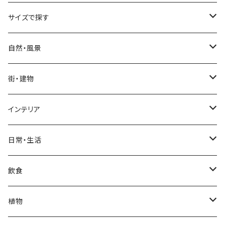
サイズで探す
Sサイズ
自然・風景
自然・風景
Mサイズ
名所・観光地
街・建物
街・建物
自然・風景
日本
Lサイズ
夜景・夕景・朝焼け
名所・観光地
インテリア
インテリア
街・建物
フランス（パリ）
自然・風景
イタリア
XLサイズ
木・山・森・草原
夜景・夕景
ホテル
日常・生活
日常・生活
インテリア
ギリシャ
街・建物
フランス
自然・風景
紅葉
壁
インテリア・家具
住宅
飲食
飲食
日常・生活
ハワイ
インテリア
ギリシャ
街・建物
部屋・和室
空・雲
ビル・ホテル・城
照明・ライト
食器・調理器具
飲み物
植物
植物
飲食
サイパン
日常・生活
ハワイ