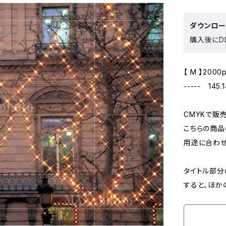
ダウンロ
購入後にDL
【 M 】2000
----- 145.
CMYKで販
こちらの商品
用途に合わせ
タイトル部分
すると、ほか