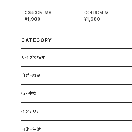
C0553（M）壁画
C0499（M）壁
¥1,980
¥1,980
CATEGORY
サイズで探す
Sサイズ
自然・風景
自然・風景
Mサイズ
名所・観光地
街・建物
街・建物
自然・風景
日本
Lサイズ
夜景・夕景・朝焼け
名所・観光地
インテリア
インテリア
街・建物
フランス（パリ）
自然・風景
イタリア
XLサイズ
木・山・森・草原
夜景・夕景
ホテル
日常・生活