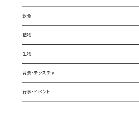
日常・生活
インテリア
ギリシャ
街・建物
フランス
自然・風景
紅葉
壁
インテリア・家具
住宅
飲食
飲食
日常・生活
ハワイ
インテリア
ギリシャ
街・建物
部屋・和室
空・雲
ビル・ホテル・城
照明・ライト
食器・調理器具
飲み物
植物
植物
飲食
サイパン
日常・生活
ハワイ
インテリア
リビング
コーヒー・紅茶
海・川・湖・プール
窓・ガラス
ドア・窓・看板
テーブルセッティング
料理・食べ物
花
生物
生物
植物
モルディブ
飲食
サイパン
日常・生活
ダイニング
ビール
桜・梅
貝殻・砂
乗り物
雑貨・日用品
食材・調味料
葉
人物
背景・テクスチャ
背景・テクスチャ
生物
サンタモニカ
植物
ロサンゼルス
飲食
キッチン
カクテル・水割り
バラ
新芽
乗り物
道路・線路
音楽・楽器
野菜
草
鳥
布・生地
行事・イベント
行事・イベント
背景・テクスチャ
ニューヨーク
生物
ニューヨーク
植物
バスルーム
ワイン・シャンパン
ユリ
桜の葉
ファッション
果物
花束
犬・猫
紙・和紙
お正月
行事・イベント
サンフランシスコ
背景・テクスチャ
オーストラリア
生物
ベッドルーム
ジュース
ラン
モミジの葉
パン
観葉植物
アート
バレンタイン
ニューカレドニア
行事・イベント
サンフランシスコ
背景・テクスチャ