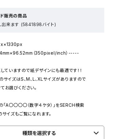
ード販売の商品
出来ます (5841898バイト)
px×1330px
14mm×96.52mm（350pixel/inch）-----
売していますので紙デザインにも最適です！！
のサイズはS、M、L、XLサイズがありますので
てお選びください。
の「A〇〇〇〇（数字４ケタ）」をSERCH検索
のサイズもご覧になれます。
種類を選択する