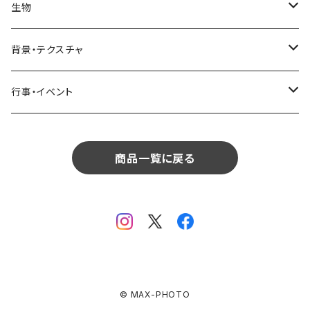
リビング
コーヒー・紅茶
海・川・湖・プール
窓・ガラス
ドア・窓・看板
テーブルセッティング
料理・食べ物
花
生物
生物
植物
モルディブ
飲食
サイパン
日常・生活
ダイニング
ビール
桜・梅
貝殻・砂
乗り物
雑貨・日用品
食材・調味料
葉
人物
背景・テクスチャ
背景・テクスチャ
生物
サンタモニカ
植物
ロサンゼルス
飲食
キッチン
カクテル・水割り
バラ
新芽
乗り物
道路・線路
音楽・楽器
野菜
草
鳥
布・生地
行事・イベント
行事・イベント
背景・テクスチャ
ニューヨーク
生物
ニューヨーク
植物
バスルーム
ワイン・シャンパン
ユリ
桜の葉
ファッション
果物
花束
犬・猫
紙・和紙
お正月
行事・イベント
サンフランシスコ
背景・テクスチャ
オーストラリア
生物
商品一覧に戻る
ベッドルーム
ジュース
ラン
モミジの葉
パン
観葉植物
アート
バレンタイン
ニューカレドニア
行事・イベント
サンフランシスコ
背景・テクスチャ
畳・フローリング
カーネーション
ヤシの葉
デザート・お菓子
フラワーアレンジ
ガラス
母の日
オーストラリア
オランダ
行事・イベント
窓・窓辺
チューリップ
落ち葉
ドライフラワー
レンガ
花火
イタリア
ドイツ
テラス・庭
ガーベラ
© MAX-PHOTO
火
クリスマス
オランダ