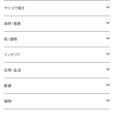
サイズで探す
Sサイズ
自然・風景
自然・風景
Mサイズ
名所・観光地
街・建物
街・建物
自然・風景
日本
Lサイズ
夜景・夕景・朝焼け
名所・観光地
インテリア
インテリア
街・建物
フランス（パリ）
自然・風景
イタリア
XLサイズ
木・山・森・草原
夜景・夕景
ホテル
日常・生活
日常・生活
インテリア
ギリシャ
街・建物
フランス
自然・風景
紅葉
壁
インテリア・家具
住宅
飲食
飲食
日常・生活
ハワイ
インテリア
ギリシャ
街・建物
部屋・和室
空・雲
ビル・ホテル・城
照明・ライト
食器・調理器具
飲み物
植物
植物
飲食
サイパン
日常・生活
ハワイ
インテリア