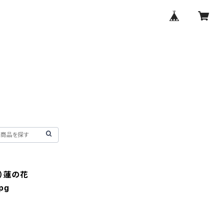
M）蓮の花
pg