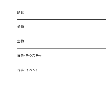
日常・生活
インテリア
ギリシャ
街・建物
フランス
自然・風景
紅葉
壁
インテリア・家具
住宅
飲食
飲食
日常・生活
ハワイ
インテリア
ギリシャ
街・建物
部屋・和室
空・雲
ビル・ホテル・城
照明・ライト
食器・調理器具
飲み物
植物
植物
飲食
サイパン
日常・生活
ハワイ
インテリア
リビング
コーヒー・紅茶
海・川・湖・プール
窓・ガラス
ドア・窓・看板
テーブルセッティング
料理・食べ物
花
生物
生物
植物
モルディブ
飲食
サイパン
日常・生活
ダイニング
ビール
桜・梅
貝殻・砂
乗り物
雑貨・日用品
食材・調味料
葉
人物
背景・テクスチャ
背景・テクスチャ
生物
サンタモニカ
植物
ロサンゼルス
飲食
キッチン
カクテル・水割り
バラ
新芽
乗り物
道路・線路
音楽・楽器
野菜
草
鳥
布・生地
行事・イベント
行事・イベント
背景・テクスチャ
ニューヨーク
生物
ニューヨーク
植物
バスルーム
ワイン・シャンパン
ユリ
桜の葉
ファッション
果物
花束
犬・猫
紙・和紙
お正月
行事・イベント
サンフランシスコ
背景・テクスチャ
オーストラリア
生物
ベッドルーム
ジュース
ラン
モミジの葉
パン
観葉植物
アート
バレンタイン
ニューカレドニア
行事・イベント
サンフランシスコ
背景・テクスチャ