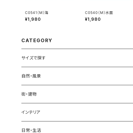
C0541（M）海
C0540（M）水面
¥1,980
¥1,980
CATEGORY
サイズで探す
Sサイズ
自然・風景
自然・風景
Mサイズ
名所・観光地
街・建物
街・建物
自然・風景
日本
Lサイズ
夜景・夕景・朝焼け
名所・観光地
インテリア
インテリア
街・建物
フランス（パリ）
自然・風景
イタリア
XLサイズ
木・山・森・草原
夜景・夕景
ホテル
日常・生活