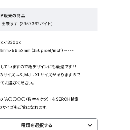
ード販売の商品
出来ます (3957362バイト)
px×1330px
14mm×96.52mm（350pixel/inch）-----
売していますので紙デザインにも最適です！！
のサイズはS、M、L、XLサイズがありますので
てお選びください。
の「A〇〇〇〇（数字４ケタ）」をSERCH検索
のサイズもご覧になれます。
種類を選択する