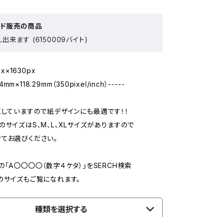
ード販売の商品
出来ます (6150009バイト)
px×1630px
14mm×118.29mm（350pixel/inch）-----
売していますので紙デザインにも最適です！！
のサイズはS、M、L、XLサイズがありますので
てお選びください。
の「A〇〇〇〇（数字４ケタ）」をSERCH検索
のサイズもご覧になれます。
種類を選択する