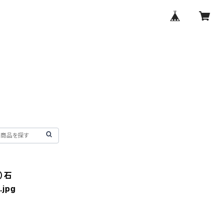
M）石
.jpg