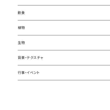
日常・生活
インテリア
ギリシャ
街・建物
フランス
自然・風景
紅葉
壁
インテリア・家具
住宅
飲食
飲食
日常・生活
ハワイ
インテリア
ギリシャ
街・建物
部屋・和室
空・雲
ビル・ホテル・城
照明・ライト
食器・調理器具
飲み物
植物
植物
飲食
サイパン
日常・生活
ハワイ
インテリア
リビング
コーヒー・紅茶
海・川・湖・プール
窓・ガラス
ドア・窓・看板
テーブルセッティング
料理・食べ物
花
生物
生物
植物
モルディブ
飲食
サイパン
日常・生活
ダイニング
ビール
桜・梅
貝殻・砂
乗り物
雑貨・日用品
食材・調味料
葉
人物
背景・テクスチャ
背景・テクスチャ
生物
サンタモニカ
植物
ロサンゼルス
飲食
キッチン
カクテル・水割り
バラ
新芽
乗り物
道路・線路
音楽・楽器
野菜
草
鳥
布・生地
行事・イベント
行事・イベント
背景・テクスチャ
ニューヨーク
生物
ニューヨーク
植物
バスルーム
ワイン・シャンパン
ユリ
桜の葉
ファッション
果物
花束
犬・猫
紙・和紙
お正月
行事・イベント
サンフランシスコ
背景・テクスチャ
オーストラリア
生物
ベッドルーム
ジュース
ラン
モミジの葉
パン
観葉植物
アート
バレンタイン
ニューカレドニア
行事・イベント
サンフランシスコ
背景・テクスチャ