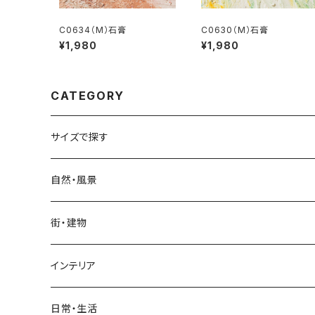
C0634（M）石膏
C0630（M）石膏
¥1,980
¥1,980
CATEGORY
サイズで探す
Sサイズ
自然・風景
自然・風景
Mサイズ
名所・観光地
街・建物
街・建物
自然・風景
日本
Lサイズ
夜景・夕景・朝焼け
名所・観光地
インテリア
インテリア
街・建物
フランス（パリ）
自然・風景
イタリア
XLサイズ
木・山・森・草原
夜景・夕景
ホテル
日常・生活