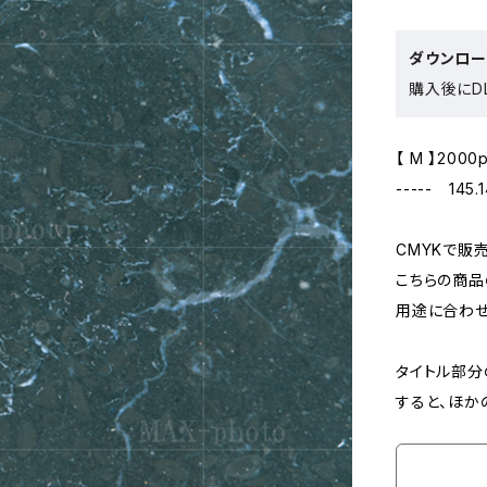
ダウンロ
購入後にDL
【 M 】2000
----- 145.
CMYKで販
こちらの商品
用途に合わせ
タイトル部分
すると、ほか