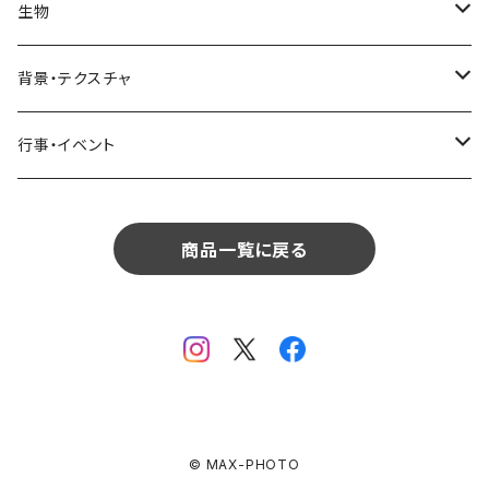
リビング
コーヒー・紅茶
海・川・湖・プール
窓・ガラス
ドア・窓・看板
テーブルセッティング
料理・食べ物
花
生物
生物
植物
モルディブ
飲食
サイパン
日常・生活
ダイニング
ビール
桜・梅
貝殻・砂
乗り物
雑貨・日用品
食材・調味料
葉
人物
背景・テクスチャ
背景・テクスチャ
生物
サンタモニカ
植物
ロサンゼルス
飲食
キッチン
カクテル・水割り
バラ
新芽
乗り物
道路・線路
音楽・楽器
野菜
草
鳥
布・生地
行事・イベント
行事・イベント
背景・テクスチャ
ニューヨーク
生物
ニューヨーク
植物
バスルーム
ワイン・シャンパン
ユリ
桜の葉
ファッション
果物
花束
犬・猫
紙・和紙
お正月
行事・イベント
サンフランシスコ
背景・テクスチャ
オーストラリア
生物
商品一覧に戻る
ベッドルーム
ジュース
ラン
モミジの葉
パン
観葉植物
アート
バレンタイン
ニューカレドニア
行事・イベント
サンフランシスコ
背景・テクスチャ
畳・フローリング
カーネーション
ヤシの葉
デザート・お菓子
フラワーアレンジ
ガラス
母の日
オーストラリア
オランダ
行事・イベント
窓・窓辺
チューリップ
落ち葉
ドライフラワー
レンガ
花火
イタリア
ドイツ
テラス・庭
ガーベラ
© MAX-PHOTO
火
クリスマス
オランダ