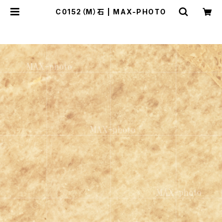
C0152（M）石 | MAX-PHOTO