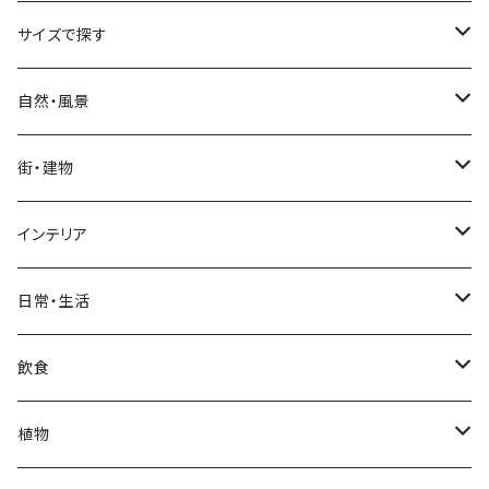
サイズで探す
Sサイズ
自然・風景
自然・風景
Mサイズ
名所・観光地
街・建物
街・建物
自然・風景
日本
Lサイズ
夜景・夕景・朝焼け
名所・観光地
インテリア
インテリア
街・建物
フランス（パリ）
自然・風景
イタリア
XLサイズ
木・山・森・草原
夜景・夕景
ホテル
日常・生活
日常・生活
インテリア
ギリシャ
街・建物
フランス
自然・風景
紅葉
壁
インテリア・家具
住宅
飲食
飲食
日常・生活
ハワイ
インテリア
ギリシャ
街・建物
部屋・和室
空・雲
ビル・ホテル・城
照明・ライト
食器・調理器具
飲み物
植物
植物
飲食
サイパン
日常・生活
ハワイ
インテリア