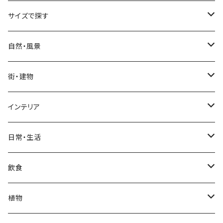
サイズで探す
Sサイズ
自然・風景
自然・風景
Mサイズ
名所・観光地
街・建物
街・建物
自然・風景
日本
Lサイズ
夜景・夕景・朝焼け
名所・観光地
インテリア
インテリア
街・建物
フランス（パリ）
自然・風景
イタリア
XLサイズ
木・山・森・草原
夜景・夕景
ホテル
日常・生活
日常・生活
インテリア
ギリシャ
街・建物
フランス
自然・風景
紅葉
壁
インテリア・家具
住宅
飲食
飲食
日常・生活
ハワイ
インテリア
ギリシャ
街・建物
部屋・和室
空・雲
ビル・ホテル・城
照明・ライト
食器・調理器具
飲み物
植物
植物
飲食
サイパン
日常・生活
ハワイ
インテリア