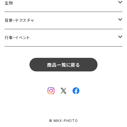
リビング
コーヒー・紅茶
海・川・湖・プール
窓・ガラス
ドア・窓・看板
テーブルセッティング
料理・食べ物
花
生物
生物
植物
モルディブ
飲食
サイパン
日常・生活
ダイニング
ビール
桜・梅
貝殻・砂
乗り物
雑貨・日用品
食材・調味料
葉
人物
背景・テクスチャ
背景・テクスチャ
生物
サンタモニカ
植物
ロサンゼルス
飲食
キッチン
カクテル・水割り
バラ
新芽
乗り物
道路・線路
音楽・楽器
野菜
草
鳥
布・生地
行事・イベント
行事・イベント
背景・テクスチャ
ニューヨーク
生物
ニューヨーク
植物
バスルーム
ワイン・シャンパン
ユリ
桜の葉
ファッション
果物
花束
犬・猫
紙・和紙
お正月
行事・イベント
サンフランシスコ
背景・テクスチャ
オーストラリア
生物
商品一覧に戻る
ベッドルーム
ジュース
ラン
モミジの葉
パン
観葉植物
アート
バレンタイン
ニューカレドニア
行事・イベント
サンフランシスコ
背景・テクスチャ
畳・フローリング
カーネーション
ヤシの葉
デザート・お菓子
フラワーアレンジ
ガラス
母の日
オーストラリア
オランダ
行事・イベント
窓・窓辺
チューリップ
落ち葉
ドライフラワー
レンガ
花火
イタリア
ドイツ
テラス・庭
ガーベラ
© MAX-PHOTO
火
クリスマス
オランダ