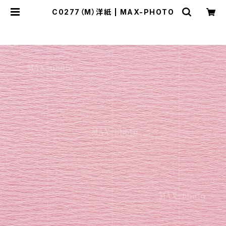
C0277（M）洋紙 | MAX-PHOTO