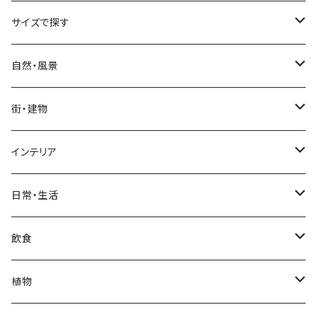
サイズで探す
Sサイズ
自然・風景
自然・風景
Mサイズ
名所・観光地
街・建物
街・建物
自然・風景
日本
Lサイズ
夜景・夕景・朝焼け
名所・観光地
インテリア
インテリア
街・建物
フランス（パリ）
自然・風景
イタリア
XLサイズ
木・山・森・草原
夜景・夕景
ホテル
日常・生活
日常・生活
インテリア
ギリシャ
街・建物
フランス
自然・風景
紅葉
壁
インテリア・家具
住宅
飲食
飲食
日常・生活
ハワイ
インテリア
ギリシャ
街・建物
部屋・和室
空・雲
ビル・ホテル・城
照明・ライト
食器・調理器具
飲み物
植物
植物
飲食
サイパン
日常・生活
ハワイ
インテリア