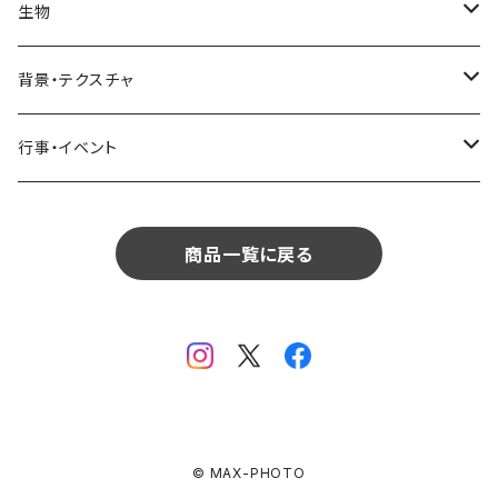
リビング
コーヒー・紅茶
海・川・湖・プール
窓・ガラス
ドア・窓・看板
テーブルセッティング
料理・食べ物
花
生物
生物
植物
モルディブ
飲食
サイパン
日常・生活
ダイニング
ビール
桜・梅
貝殻・砂
乗り物
雑貨・日用品
食材・調味料
葉
人物
背景・テクスチャ
背景・テクスチャ
生物
サンタモニカ
植物
ロサンゼルス
飲食
キッチン
カクテル・水割り
バラ
新芽
乗り物
道路・線路
音楽・楽器
野菜
草
鳥
布・生地
行事・イベント
行事・イベント
背景・テクスチャ
ニューヨーク
生物
ニューヨーク
植物
バスルーム
ワイン・シャンパン
ユリ
桜の葉
ファッション
果物
花束
犬・猫
紙・和紙
お正月
行事・イベント
サンフランシスコ
背景・テクスチャ
オーストラリア
生物
商品一覧に戻る
ベッドルーム
ジュース
ラン
モミジの葉
パン
観葉植物
アート
バレンタイン
ニューカレドニア
行事・イベント
サンフランシスコ
背景・テクスチャ
畳・フローリング
カーネーション
ヤシの葉
デザート・お菓子
フラワーアレンジ
ガラス
母の日
オーストラリア
オランダ
行事・イベント
窓・窓辺
チューリップ
落ち葉
ドライフラワー
レンガ
花火
イタリア
ドイツ
テラス・庭
ガーベラ
© MAX-PHOTO
火
クリスマス
オランダ