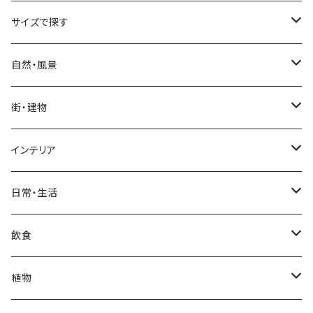
サイズで探す
Sサイズ
自然・風景
自然・風景
Mサイズ
名所・観光地
街・建物
街・建物
自然・風景
日本
Lサイズ
夜景・夕景・朝焼け
名所・観光地
インテリア
インテリア
街・建物
フランス（パリ）
自然・風景
イタリア
XLサイズ
木・山・森・草原
夜景・夕景
ホテル
日常・生活
日常・生活
インテリア
ギリシャ
街・建物
フランス
自然・風景
紅葉
壁
インテリア・家具
住宅
飲食
飲食
日常・生活
ハワイ
インテリア
ギリシャ
街・建物
部屋・和室
空・雲
ビル・ホテル・城
照明・ライト
食器・調理器具
飲み物
植物
植物
飲食
サイパン
日常・生活
ハワイ
インテリア