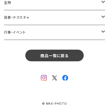
リビング
コーヒー・紅茶
海・川・湖・プール
窓・ガラス
ドア・窓・看板
テーブルセッティング
料理・食べ物
花
生物
生物
植物
モルディブ
飲食
サイパン
日常・生活
ダイニング
ビール
桜・梅
貝殻・砂
乗り物
雑貨・日用品
食材・調味料
葉
人物
背景・テクスチャ
背景・テクスチャ
生物
サンタモニカ
植物
ロサンゼルス
飲食
キッチン
カクテル・水割り
バラ
新芽
乗り物
道路・線路
音楽・楽器
野菜
草
鳥
布・生地
行事・イベント
行事・イベント
背景・テクスチャ
ニューヨーク
生物
ニューヨーク
植物
バスルーム
ワイン・シャンパン
ユリ
桜の葉
ファッション
果物
花束
犬・猫
紙・和紙
お正月
行事・イベント
サンフランシスコ
背景・テクスチャ
オーストラリア
生物
商品一覧に戻る
ベッドルーム
ジュース
ラン
モミジの葉
パン
観葉植物
アート
バレンタイン
ニューカレドニア
行事・イベント
サンフランシスコ
背景・テクスチャ
畳・フローリング
カーネーション
ヤシの葉
デザート・お菓子
フラワーアレンジ
ガラス
母の日
オーストラリア
オランダ
行事・イベント
窓・窓辺
チューリップ
落ち葉
ドライフラワー
レンガ
花火
イタリア
ドイツ
テラス・庭
ガーベラ
© MAX-PHOTO
火
クリスマス
オランダ